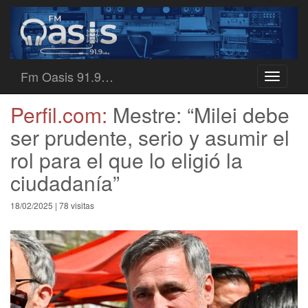
Fm Oasis 91.9…
Toggle
navigati
Perfil.com:
Mestre: “Milei debe
ser prudente, serio y asumir el
rol para el que lo eligió la
ciudadanía”
18/02/2025 | 78 visitas