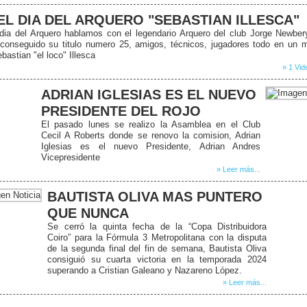
EL DIA DEL ARQUERO "SEBASTIAN ILLESCA"
dia del Arquero hablamos con el legendario Arquero del club Jorge Newber
 conseguido su titulo numero 25, amigos, técnicos, jugadores todo en un
bastian "el loco" Illesca
» 1 Vid
ADRIAN IGLESIAS ES EL NUEVO
PRESIDENTE DEL ROJO
El pasado lunes se realizo la Asamblea en el Club
Cecil A Roberts donde se renovo la comision, Adrian
Iglesias es el nuevo Presidente, Adrian Andres
Vicepresidente
» Leer más...
BAUTISTA OLIVA MAS PUNTERO
QUE NUNCA
Se cerró la quinta fecha de la “Copa Distribuidora
Coiro” para la Fórmula 3 Metropolitana con la disputa
de la segunda final del fin de semana, Bautista Oliva
consiguió su cuarta victoria en la temporada 2024
superando a Cristian Galeano y Nazareno López.
» Leer más...