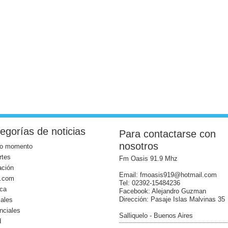
egorías de noticias
Para contactarse con
nosotros
mo momento
rtes
Fm Oasis 91.9 Mhz
ación
Email: fmoasis919@hotmail.com
l.com
Tel: 02392-15484236
ica
Facebook: Alejandro Guzman
Dirección: Pasaje Islas Malvinas 35
iales
nciales
Salliquelo - Buenos Aires
d