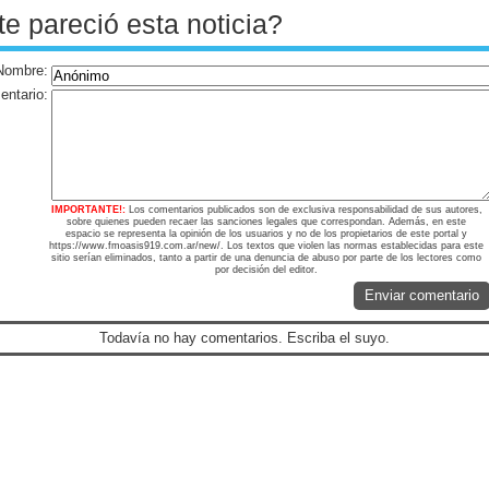
te pareció esta noticia?
Nombre:
ntario:
IMPORTANTE!:
Los comentarios publicados son de exclusiva responsabilidad de sus autores,
sobre quienes pueden recaer las sanciones legales que correspondan. Además, en este
espacio se representa la opinión de los usuarios y no de los propietarios de este portal y
https://www.fmoasis919.com.ar/new/. Los textos que violen las normas establecidas para este
sitio serían eliminados, tanto a partir de una denuncia de abuso por parte de los lectores como
por decisión del editor.
Enviar comentario
Todavía no hay comentarios. Escriba el suyo.