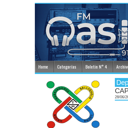
Home
Categorías
Boletin N° 4
Archiv
Dep
CAP
28/06/2