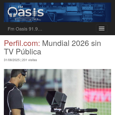
Fm Oasis 91.9…
Toggle
navigati
Perfil.com:
Mundial 2026 sin
TV Pública
31/08/2025 | 201 visitas