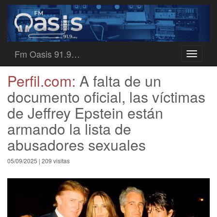
Fm Oasis 91.9…
Toggle
navigati
Perfil.com:
A falta de un
documento oficial, las víctimas
de Jeffrey Epstein están
armando la lista de
abusadores sexuales
05/09/2025 | 209 visitas