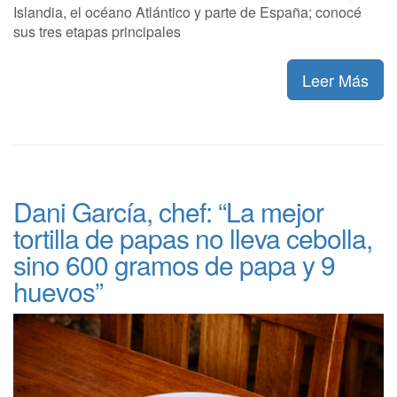
Islandia, el océano Atlántico y parte de España; conocé
sus tres etapas principales
Leer Más
Dani García, chef: “La mejor
tortilla de papas no lleva cebolla,
sino 600 gramos de papa y 9
huevos”