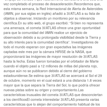
vez completado el proceso de desaceleración.Recordemos que,
esta misma semana, la Red Internacional de Alerta de Asteroides
(IAWN, por sus siglas en inglés) añadió a 3I/ATLAS a su lista de
objetos a observar, iniciando un monitoreo por su relevancia
científica.En su sitio web, el grupo escribió: “Si bien no representa
una amenaza, el cometa 3I/ATLAS ofrece una gran oportunidad
para que la comunidad del IAWN realice un ejercicio de
observación debido a su prolongada visibilidad desde la Tierra y
su alto interés para la comunidad científica”. Investigadores de
todo el mundo esperan con gran expectativa las imágenes
captadas este mes por la cámara HiRISE de la NASA, que
proporcionará las imágenes de mayor resolución de 3I/ATLAS
hasta la fecha. Estas fueron tomadas por el orbitador de Marte
cuando el objeto pasó a 12 millones de millas del planeta rojo,
aunque aún no se publicaron debido al cierre del gobierno
estadounidense.Se estima que 3I/ATLAS se acercará al Sol el 29
de octubre, momento en el cual estará a una distancia 1.8 veces
mayor que la que separa la Tierra del Sol, lo que podría ofrecer
nuevas pistas sobre su origen y comportamiento.Las
características inusuales del cometa 3I/ATLAS que desconciertan
a los científicosEl cometa interestelar 3I/ATLAS presenta varias
características que lo alejan del comportamiento habitual de los