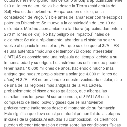
210 millones de km. No visible desde la Tierra (está detrás del
Sol).Finales de noviembre: Reaparece en el cielo, en la
constelación de Virgo. Visible antes del amanecer con telescopios
potentes.Diciembre: Se mueve a la constelación de Leo.19 de
diciembre: Máximo acercamiento a la Tierra (aproximadamente a
270 millones de km). No hay peligro de impacto.Finales de
diciembre: Se aleja rápidamente, abandona el sistema solar y
vuelve al espacio interestelar. ¿Por qué se dice que el 3I/ATLAS
es una auténtica “máquina del tiempo”?El objeto interestelar
3I/ATLAS es considerado una “cápsula del tiempo” debido a su
inmensa edad y su origen. Los astrónomos estiman que puede
tener hasta 10.000 millones de años, haciéndolo mucho más
antiguo que nuestro propio sistema solar (de 4.600 millones de
años).El 3I/ATLAS no proviene de nuestro vecindario estelar, sino
de una de las regiones más antiguas de la Vía Láctea,
probablemente el disco grueso galáctico, que alberga las
estrellas más longevas.Al ser un cometa, el 3I/ATLAS está
compuesto de hielo, polvo y gases que se mantuvieron
prácticamente inalterados desde el momento de su formación.
Esto significa que lleva consigo material primordial de las etapas
iniciales de la galaxia.Al estudiar su composición, los científicos
pueden obtener información directa sobre las condiciones físicas