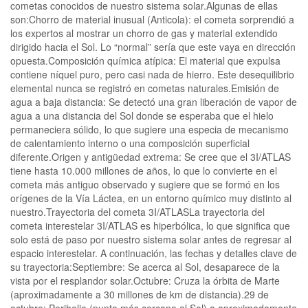
cometas conocidos de nuestro sistema solar.Algunas de ellas
son:Chorro de material inusual (Anticola): el cometa sorprendió a
los expertos al mostrar un chorro de gas y material extendido
dirigido hacia el Sol. Lo “normal” sería que este vaya en dirección
opuesta.Composición química atípica: El material que expulsa
contiene níquel puro, pero casi nada de hierro. Este desequilibrio
elemental nunca se registró en cometas naturales.Emisión de
agua a baja distancia: Se detectó una gran liberación de vapor de
agua a una distancia del Sol donde se esperaba que el hielo
permaneciera sólido, lo que sugiere una especia de mecanismo
de calentamiento interno o una composición superficial
diferente.Origen y antigüedad extrema: Se cree que el 3I/ATLAS
tiene hasta 10.000 millones de años, lo que lo convierte en el
cometa más antiguo observado y sugiere que se formó en los
orígenes de la Vía Láctea, en un entorno químico muy distinto al
nuestro.Trayectoria del cometa 3I/ATLASLa trayectoria del
cometa interestelar 3I/ATLAS es hiperbólica, lo que significa que
solo está de paso por nuestro sistema solar antes de regresar al
espacio interestelar. A continuación, las fechas y detalles clave de
su trayectoria:Septiembre: Se acerca al Sol, desaparece de la
vista por el resplandor solar.Octubre: Cruza la órbita de Marte
(aproximadamente a 30 millones de km de distancia).29 de
octubre: Perihelio (punto más cercano al Sol) a aproximadamente