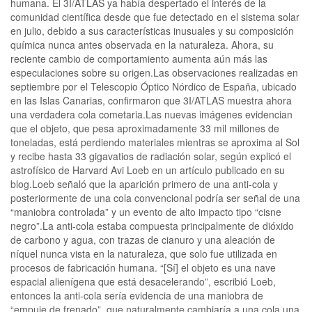
humana. El 3I/ATLAS ya había despertado el interés de la
comunidad científica desde que fue detectado en el sistema solar
en julio, debido a sus características inusuales y su composición
química nunca antes observada en la naturaleza. Ahora, su
reciente cambio de comportamiento aumenta aún más las
especulaciones sobre su origen.Las observaciones realizadas en
septiembre por el Telescopio Óptico Nórdico de España, ubicado
en las Islas Canarias, confirmaron que 3I/ATLAS muestra ahora
una verdadera cola cometaria.Las nuevas imágenes evidencian
que el objeto, que pesa aproximadamente 33 mil millones de
toneladas, está perdiendo materiales mientras se aproxima al Sol
y recibe hasta 33 gigavatios de radiación solar, según explicó el
astrofísico de Harvard Avi Loeb en un artículo publicado en su
blog.Loeb señaló que la aparición primero de una anti-cola y
posteriormente de una cola convencional podría ser señal de una
“maniobra controlada” y un evento de alto impacto tipo “cisne
negro”.La anti-cola estaba compuesta principalmente de dióxido
de carbono y agua, con trazas de cianuro y una aleación de
níquel nunca vista en la naturaleza, que solo fue utilizada en
procesos de fabricación humana. “[Sí] el objeto es una nave
espacial alienígena que está desacelerando”, escribió Loeb,
entonces la anti-cola sería evidencia de una maniobra de
“empuje de frenado”, que naturalmente cambiaría a una cola una