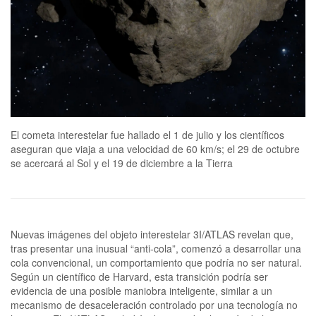
El cometa interestelar fue hallado el 1 de julio y los científicos
aseguran que viaja a una velocidad de 60 km/s; el 29 de octubre
se acercará al Sol y el 19 de diciembre a la Tierra
Nuevas imágenes del objeto interestelar 3I/ATLAS revelan que,
tras presentar una inusual “anti-cola”, comenzó a desarrollar una
cola convencional, un comportamiento que podría no ser natural.
Según un científico de Harvard, esta transición podría ser
evidencia de una posible maniobra inteligente, similar a un
mecanismo de desaceleración controlado por una tecnología no