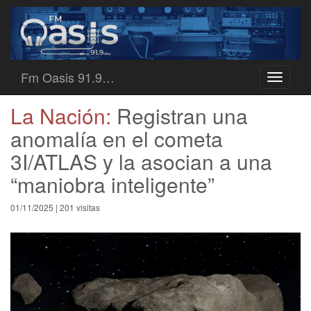
Fm Oasis 91.9…
Toggle
navigati
La Nación:
Registran una
anomalía en el cometa
3I/ATLAS y la asocian a una
“maniobra inteligente”
01/11/2025 | 201 visitas